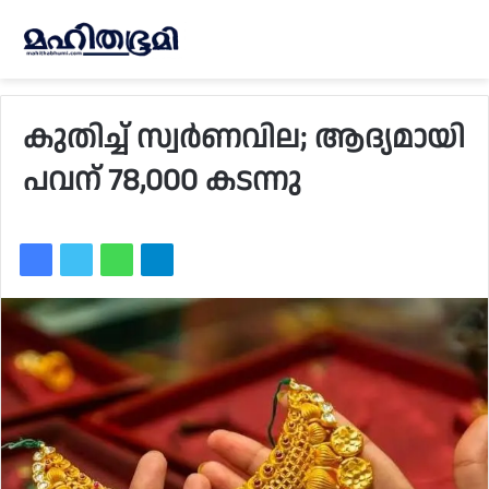
കുതിച്ച് സ്വർണവില; ആദ്യമായി
പവന് 78,000 കടന്നു