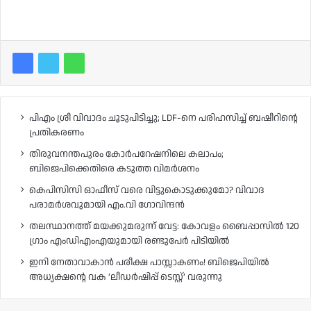
പിഎം ശ്രീ വിവാദം ചൂടുപിടിച്ചു; LDF-നെ പരിഹസിച്ച് ബഷീറിന്റെ
പ്രതികരണം
തിരുവനന്തപുരം കോർപറേഷനിലെ കലാപം;
ബിജെപിക്കെതിരെ കടുത്ത വിമർശനം
കെപിസിസി ഓഫീസ് വരെ വിട്ടുകൊടുക്കുമോ? വിവാദ
പരാമർശവുമായി എം.വി ഗോവിന്ദൻ
തലസ്ഥാനത്ത് മയക്കുമരുന്ന് വേട്ട: കോവളം ബൈപ്പാസിൽ 120
ഗ്രാം എംഡിഎംഎയുമായി രണ്ടുപേർ പിടിയിൽ
ഇനി നേതാവാകാൻ പരീക്ഷ പാസ്സാകണം! ബിജെപിയിൽ
അധ്യക്ഷന്റെ വക ‘ലീഡർഷിപ്പ് ടെസ്റ്റ്’ വരുന്നു