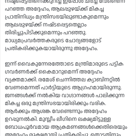
നഷ്ടപ്പെട്ടതിനെക്കുറിച്ച് ഇപ്പോൾ ചർച്ച വേണ്ടെന്ന്
പറഞ്ഞ അദ്ദേഹം, ആലപ്പുഴയ്ക്ക് മികച്ച
പ്രാതിനിധ്യം മന്ത്രിസഭയിലുണ്ടാകുമെന്നും
ആലപ്പുഴയ്ക്ക് നഷ്‌ടപ്പെട്ടതെല്ലാം
തിരിച്ചുപിടിക്കുമെന്നും പറഞ്ഞു.
മാധ്യമപ്രവർത്തകരുടെ ചോദ്യങ്ങളോട്
പ്രതികരിക്കുകയായിരുന്നു അദ്ദേഹം.
ഇന്ന് വൈകുന്നേരത്തോടെ മന്ത്രിമാരുടെ പട്ടിക
ഗവർണർക്ക് കൈമാറുമെന്ന് അദ്ദേഹം
വ്യക്തമാക്കി. രമേശ് ചെന്നിത്തല ക്യാബിനറ്റിൽ
വേണമെന്നത് പാർട്ടിയുടെ ആഗ്രഹമായിരുന്നു.
ജനങ്ങൾക്ക് നൽകിയ വാഗ്ദാനങ്ങൾ പാലിക്കുന്ന
മികച്ച ഒരു മന്ത്രിസഭയായിരിക്കും വരിക.
ആർക്കും ആശങ്ക വേണ്ടെന്നും അദ്ദേഹം
ഉറപ്പുനൽകി. മുസ്ലീം ലീഗിനെ ലക്ഷ്യമിട്ടുള്ള
ബോധപൂർവമായ ആക്രമണങ്ങൾക്കെതിരെയും
അദ്ദേഹം രൂക്ഷമായി പ്രതികരിച്ചു. തൊട്ടതിനും