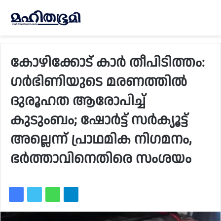
കോഴിക്കോട് കാർ തീപിടിത്തം:
ഗർഭിണിയുടെ മരണത്തിൽ
ദുരൂഹത ആരോപിച്ച്
കുടുംബം; ഷോർട്ട് സർക്യൂട്ട്
അല്ലെന്ന് പ്രാഥമിക നിഗമനം,
ഭർത്താവിനെതിരെ സംശയം