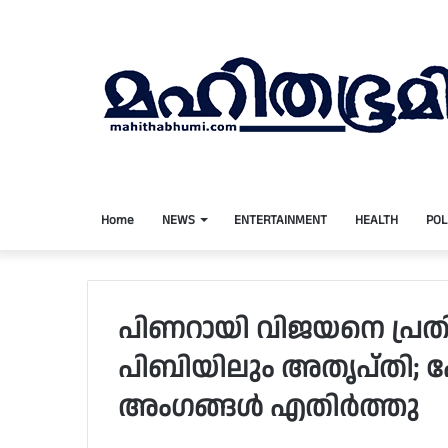
Home
NEWS
ENTERTAINMENT
HEALTH
POL
പിണറായി വിജയനെ പ്രത
പിബിയിലും അതൃപ്‌തി; പ
അംഗങ്ങൾ എതിർത്തു