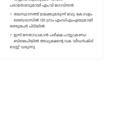
പരാമർശവുമായി എം.വി ഗോവിന്ദൻ
തലസ്ഥാനത്ത് മയക്കുമരുന്ന് വേട്ട: കോവളം
ബൈപ്പാസിൽ 120 ഗ്രാം എംഡിഎംഎയുമായി
രണ്ടുപേർ പിടിയിൽ
ഇനി നേതാവാകാൻ പരീക്ഷ പാസ്സാകണം!
ബിജെപിയിൽ അധ്യക്ഷന്റെ വക ‘ലീഡർഷിപ്പ്
ടെസ്റ്റ്’ വരുന്നു