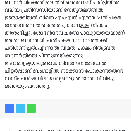
ബാനർജിക്കെതിരെ തിരിഞ്ഞതാണ് പാർട്ടിയിൽ
വലിയ പ്രതിസന്ധിയാണ് നേതൃതലത്തിൽ
ഉണ്ടാക്കിയത്. വിമത എം.എൽ.എമാർ പ്രതിപക്ഷ
നേതാവിനെ തിരഞ്ഞെടുക്കാനുള്ള നീക്കം
ആരംഭിച്ചു. ശോഭൻദേവ് ചതോപാദ്ധ്യായയെയാണ്
മമതാ ബാനർജി പ്രതിപക്ഷ സ്ഥാനത്തേക്ക്
പരിഗണിച്ചത്. എന്നാൽ വിമത പക്ഷം റിതബ്രത
ബാനർജിയെ പിന്തുണയ്ക്കുന്നു.
മഹാരാഷ്ട്രയിലുണ്ടായ ശിവസേന മോഡൽ
പിളർപ്പാണ് ബംഗാളിൽ നടക്കാൻ പോകുന്നതെന്ന്
സസ്‌പെൻഷനിലായ തൃണമൂൽ നേതാവ് റിജു
ദത്തയും പറഞ്ഞു.