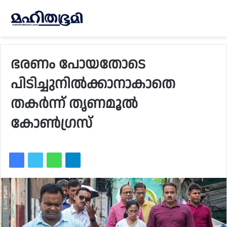
ഭരണം പോയതോടെ
പിടിച്ചുനിൽക്കാനാകാതെ
തകർന്ന് തൃണമൂൽ
കോൺഗ്രസ്