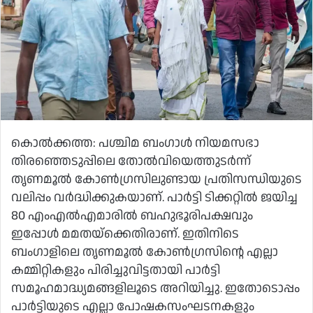
കൊൽക്കത്ത: പശ്ചിമ ബംഗാൾ നിയമസഭാ
തിരഞ്ഞെടുപ്പിലെ തോൽവിയെത്തുടർന്ന്
തൃണമൂൽ കോൺഗ്രസിലുണ്ടായ പ്രതിസന്ധിയുടെ
വലിപ്പം വർദ്ധിക്കുകയാണ്. പാർട്ടി ടിക്കറ്റിൽ ജയിച്ച
80 എംഎൽഎമാരിൽ ബഹുഭൂരിപക്ഷവും
ഇപ്പോൾ മമതയ്‌ക്കെതിരാണ്. ഇതിനിടെ
ബംഗാളിലെ തൃണമൂൽ കോൺഗ്രസിന്റെ എല്ലാ
കമ്മിറ്റികളും പിരിച്ചുവിട്ടതായി പാർട്ടി
സമൂഹമാദ്ധ്യമങ്ങളിലൂടെ അറിയിച്ചു. ഇതോടൊപ്പം
പാർട്ടിയുടെ എല്ലാ പോഷകസംഘടനകളും