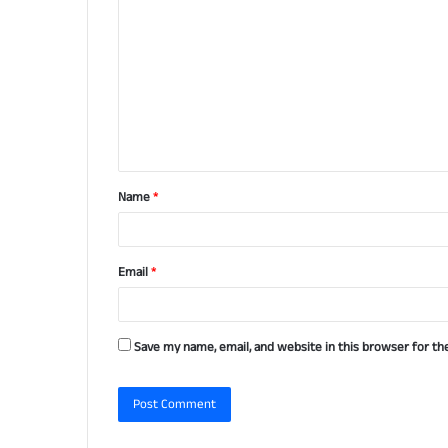
o
m
m
e
n
t
Name
*
*
Email
*
Save my name, email, and website in this browser for th