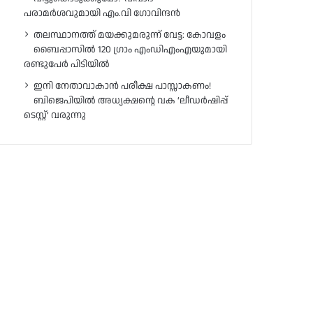
പരാമർശവുമായി എം.വി ഗോവിന്ദൻ
തലസ്ഥാനത്ത് മയക്കുമരുന്ന് വേട്ട: കോവളം
ബൈപ്പാസിൽ 120 ഗ്രാം എംഡിഎംഎയുമായി
രണ്ടുപേർ പിടിയിൽ
ഇനി നേതാവാകാൻ പരീക്ഷ പാസ്സാകണം!
ബിജെപിയിൽ അധ്യക്ഷന്റെ വക ‘ലീഡർഷിപ്പ്
ടെസ്റ്റ്’ വരുന്നു