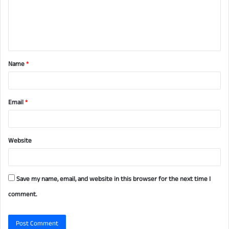
m
e
n
t
Name
*
*
Email
*
Website
Save my name, email, and website in this browser for the next time I
comment.