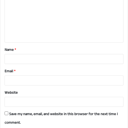
m
m
e
n
t
Name
*
*
Email
*
Website
Save my name, email, and website in this browser for the next time I
comment.