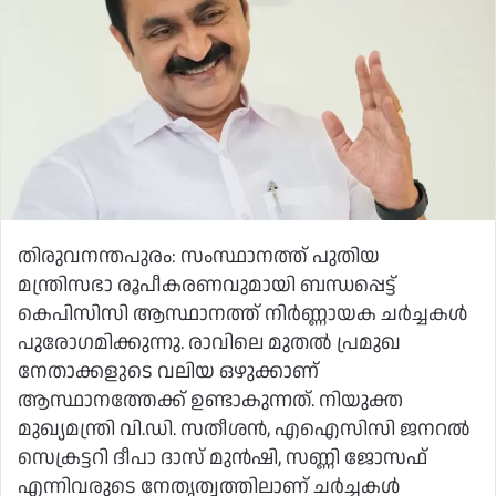
തിരുവനന്തപുരം: സംസ്ഥാനത്ത് പുതിയ
മന്ത്രിസഭാ രൂപീകരണവുമായി ബന്ധപ്പെട്ട്
കെപിസിസി ആസ്ഥാനത്ത് നിർണ്ണായക ചർച്ചകൾ
പുരോഗമിക്കുന്നു. രാവിലെ മുതൽ പ്രമുഖ
നേതാക്കളുടെ വലിയ ഒഴുക്കാണ്
ആസ്ഥാനത്തേക്ക് ഉണ്ടാകുന്നത്. നിയുക്ത
മുഖ്യമന്ത്രി വി.ഡി. സതീശൻ, എഐസിസി ജനറൽ
സെക്രട്ടറി ദീപാ ദാസ് മുൻഷി, സണ്ണി ജോസഫ്
എന്നിവരുടെ നേതൃത്വത്തിലാണ് ചർച്ചകൾ