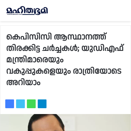
കെപിസിസി ആസ്ഥാനത്ത്
തിരക്കിട്ട ചർച്ചകൾ; യുഡിഎഫ്
മന്ത്രിമാരെയും
വകുപ്പുകളെയും രാത്രിയോടെ
അറിയാം