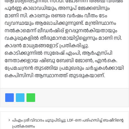
ആവശ്യപ്പെടുന്നത്. സി.പി. ജോണിന് അഞ്ച് വർഷം
പൂർണ്ണ കാലാവധിയും, അനൂപ് ജേക്കബിനും
മാണി സി. കാപ്പനും രണ്ടര വർഷം വീതം ടേം
വ്യവസ്ഥയും ആലോചിക്കുന്നുണ്ട്. മന്ത്രിസ്ഥാനം
നൽകാമെന്ന് ലീഡർഷിപ്പ് ഉറപ്പുനൽകിയതായും
വകുപ്പുകളിൽ തീരുമാനമായിട്ടില്ലെന്നും മാണി സി.
കാപ്പൻ മാധ്യമങ്ങളോട് പ്രതികരിച്ചു.
കൊടിക്കുന്നിൽ സുരേഷ് എംപി, ആർഎസ്പി
നേതാക്കളായ ഷിബു ബേബി ജോൺ, എൻ.കെ.
പ്രേമചന്ദ്രൻ തുടങ്ങിയ പ്രമുഖരും ചർച്ചകൾക്കായി
കെപിസിസി ആസ്ഥാനത്ത് തുടരുകയാണ്.
പിഎം ശ്രീ വിവാദം ചൂടുപിടിച്ചു; LDF-നെ പരിഹസിച്ച് ബഷീറിന്റെ
പ്രതികരണം