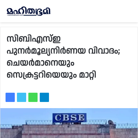
സിബിഎസ്ഇ
പുനർമൂല്യനിർണയ വിവാദം;
ചെയർമാനെയും
സെക്രട്ടറിയെയും മാറ്റി