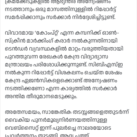
ക്രമക്കേടുകളിൽ ആഭ്യന്തര അന്വേഷണം
നടത്താനും ഒരു മാസത്തിനുള്ളിൽ റിപ്പോർട്ട്
സമർപ്പിക്കാനും സർക്കാർ നിർദ്ദേശിച്ചിട്ടുണ്ട്.
വിവാദമായ ‘കോംപ്റ്റ്’ എന്ന കമ്പനിക്ക് ഓൺ-
സ്ക്രീൻ മാർക്കിംഗ് കരാർ നൽകുന്നതിനായി
ടെൻഡർ വ്യവസ്ഥകളിൽ മാറ്റം വരുത്തിയതായി
പുറത്തുവന്ന രേഖകൾ കേന്ദ്ര വിദ്യാഭ്യാസ
മന്ത്രാലയം പരിശോധിക്കുന്നുണ്ട്. സിബിഎസ്ഇ
നൽകുന്ന റിപ്പോർട്ട് വിശകലനം ചെയ്ത ശേഷം
കേന്ദ്ര ഏജൻസികളെക്കൊണ്ട് അന്വേഷണം
നടത്തിക്കണോ എന്ന കാര്യത്തിൽ സർക്കാർ
അന്തിമ തീരുമാനമെടുക്കും.
അതേസമയം, സാങ്കേതിക തടസ്സങ്ങളെത്തുടർന്ന്
വൈകിയ പുനർമൂല്യനിർണയത്തിനുള്ള
വെബ്സൈറ്റ് ഇന്ന് പുലർച്ചെ നാലരയോടെ
പ്രവർത്തനം തുടങ്ങി. ആദ്യ പത്ത്