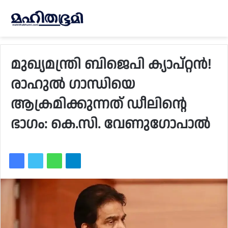
മുഖ്യമന്ത്രി ബിജെപി ക്യാപ്റ്റൻ!
രാഹുൽ ഗാന്ധിയെ
ആക്രമിക്കുന്നത് ഡീലിന്റെ
ഭാഗം: കെ.സി. വേണുഗോപാൽ