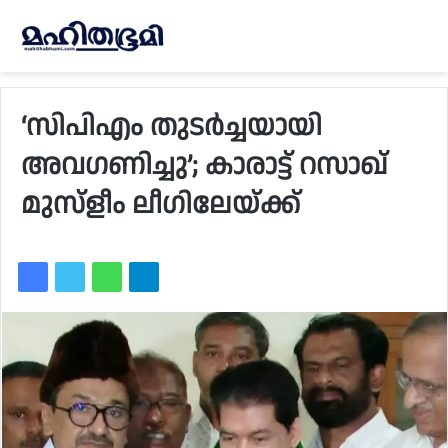
‘സിപിഎം തുടർച്ചയായി
അവഗണിച്ചു’; കാരാട്ട് റസാഖ്
മുസ്ളീം ലീഗിലേയ്ക്ക്