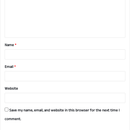
m
m
e
n
t
Name
*
*
Email
*
Website
Save my name, email, and website in this browser for the next time I
comment.