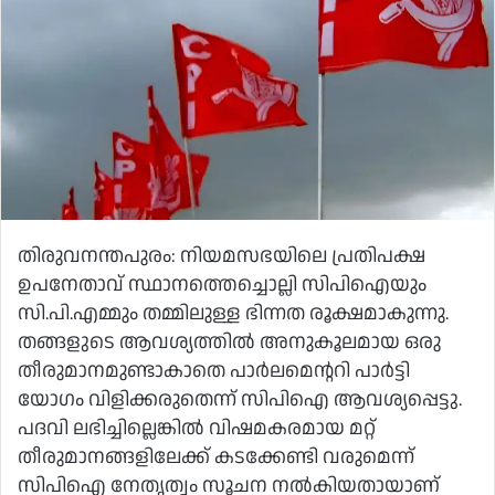
തിരുവനന്തപുരം: നിയമസഭയിലെ പ്രതിപക്ഷ
ഉപനേതാവ് സ്ഥാനത്തെച്ചൊല്ലി സിപിഐയും
സി.പി.എമ്മും തമ്മിലുള്ള ഭിന്നത രൂക്ഷമാകുന്നു.
തങ്ങളുടെ ആവശ്യത്തിൽ അനുകൂലമായ ഒരു
തീരുമാനമുണ്ടാകാതെ പാർലമെന്ററി പാർട്ടി
യോഗം വിളിക്കരുതെന്ന് സിപിഐ ആവശ്യപ്പെട്ടു.
പദവി ലഭിച്ചില്ലെങ്കിൽ വിഷമകരമായ മറ്റ്
തീരുമാനങ്ങളിലേക്ക് കടക്കേണ്ടി വരുമെന്ന്
സിപിഐ നേതൃത്വം സൂചന നൽകിയതായാണ്