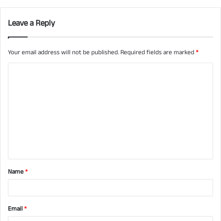
Leave a Reply
Your email address will not be published.
Required fields are marked
*
C
o
m
m
e
n
t
Name
*
*
Email
*