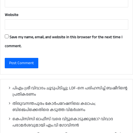
Website
Save my name, email, and website in this browser for the next time I
comment.
പിഎം ശ്രീ വിവാദം ചൂടുപിടിച്ചു; LDF-നെ പരിഹസിച്ച് ബഷീറിന്റെ
പ്രതികരണം
തിരുവനന്തപുരം കോർപറേഷനിലെ കലാപം;
ബിജെപിക്കെതിരെ കടുത്ത വിമർശനം
കെപിസിസി ഓഫീസ് വരെ വിട്ടുകൊടുക്കുമോ? വിവാദ
പരാമർശവുമായി എം.വി ഗോവിന്ദൻ