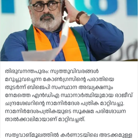
തിരുവനന്തപുരം: സ്വത്തുവിവരങ്ങൾ
മറുച്ചുവച്ചെന്ന കോൺഗ്രസിന്റെ പരാതിയെ
തുടർന്ന് ബിജെപി സംസ്ഥാന അദ്ധ്യക്ഷനും
നേമത്തെ എൻഡിഎ സ്ഥാനാർത്ഥിയുമായ രാജീവ്
ചന്ദ്രശേഖറിന്റെ നാമനിർദേശ പത്രിക മാറ്റിവച്ചു.
നാമനിർദേശപത്രികയുടെ സൂക്ഷമ പരിശോധന
താൽക്കാലിമായാണ് മാറ്റിവച്ചത്.
സത്യവാങ്മൂലത്തിൽ കർണാടയിലെ അടക്കമുള്ള