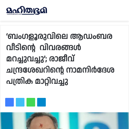
‘ബംഗളൂരുവിലെ ആഡംബര
വീടിന്റെ ​ ​വിവരങ്ങൾ
മറച്ചുവച്ചു’; രാജീവ്
ചന്ദ്രശേഖറിന്റെ നാമനിർദേശ
പത്രിക മാറ്റിവച്ചു