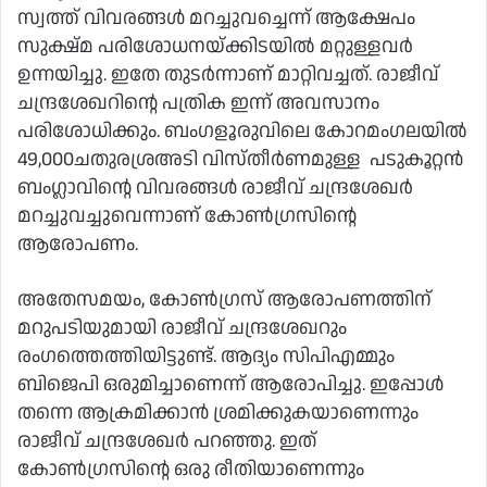
സ്വത്ത് വിവരങ്ങൾ മറച്ചുവച്ചെന്ന് ആക്ഷേപം
സുക്ഷ്മ പരിശോധനയ്ക്കിടയിൽ മറ്റുള്ളവർ
ഉന്നയിച്ചു. ഇതേ തുടർന്നാണ് മാറ്റിവച്ചത്. രാജീവ്
ചന്ദ്രശേഖറിന്റെ പത്രിക ഇന്ന് അവസാനം
പരിശോധിക്കും. ബംഗളൂരുവിലെ കോറമംഗലയിൽ
49,000​ച​തു​ര​ശ്ര​അ​ടി​ ​വി​സ്തീ​ർ​ണ​മു​ള്ള​ ​ പ​ടു​കൂ​റ്റ​ൻ​ ​
ബം​ഗ്ലാ​വി​ന്റെ​ ​വിവരങ്ങൾ രാജീവ് ചന്ദ്രശേഖർ
മറച്ചുവച്ചുവെന്നാണ് കോൺഗ്രസിന്റെ
ആരോപണം.
അതേസമയം, കോൺഗ്രസ് ആരോപണത്തിന്
മറുപടിയുമായി രാജീവ് ചന്ദ്രശേഖറും
രംഗത്തെത്തിയിട്ടുണ്ട്. ആദ്യം സിപിഎമ്മും
ബിജെപി ഒരുമിച്ചാണെന്ന് ആരോപിച്ചു. ഇപ്പോൾ
തന്നെ ആക്രമിക്കാൻ ശ്രമിക്കുകയാണെന്നും
രാജീവ് ചന്ദ്രശേഖർ പറഞ്ഞു. ഇത്
കോൺഗ്രസിന്റെ ഒരു രീതിയാണെന്നും