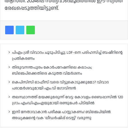
ആ​സ്തി. 2024​ലെ​ ​സ​ത്യ​വാ​ങ്മൂ​ല​ത്തി​ൽ​ ​ഈ​ ​സ്വ​ത്ത്
​രേ​ഖ​പ്പെ​ടു​ത്തി​യി​ട്ടു​ണ്ട്.
പിഎം ശ്രീ വിവാദം ചൂടുപിടിച്ചു; LDF-നെ പരിഹസിച്ച് ബഷീറിന്റെ
പ്രതികരണം
തിരുവനന്തപുരം കോർപറേഷനിലെ കലാപം;
ബിജെപിക്കെതിരെ കടുത്ത വിമർശനം
കെപിസിസി ഓഫീസ് വരെ വിട്ടുകൊടുക്കുമോ? വിവാദ
പരാമർശവുമായി എം.വി ഗോവിന്ദൻ
തലസ്ഥാനത്ത് മയക്കുമരുന്ന് വേട്ട: കോവളം ബൈപ്പാസിൽ 120
ഗ്രാം എംഡിഎംഎയുമായി രണ്ടുപേർ പിടിയിൽ
ഇനി നേതാവാകാൻ പരീക്ഷ പാസ്സാകണം! ബിജെപിയിൽ
അധ്യക്ഷന്റെ വക ‘ലീഡർഷിപ്പ് ടെസ്റ്റ്’ വരുന്നു