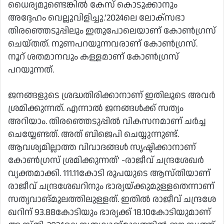
ധെെര്യമുണ്ടെങ്കിൽ കേസ് കൊടുക്കാനും
അദ്ദേഹം വെല്ലുവിളിച്ചു.’2024ലെ ലോക്സഭാ
തിരഞ്ഞെടുപ്പിലും ഇതുപോലെയാണ് കോൺഗ്രസ്
ചെയ്തത്. നുണപറയുന്നവരാണ് കോൺഗ്രസ്.
നൂറ് ശതമാനവും കള്ളമാണ് കോൺഗ്രസ്
പറയുന്നത്.
ജനങ്ങളുടെ ശ്രദ്ധതിരിക്കാനാണ് ഇതിലൂടെ അവർ
ശ്രമിക്കുന്നത്. എന്നാൽ ജനങ്ങൾക്ക് സത്യം
അറിയാം. തിരഞ്ഞെടുപ്പിൽ വികസനമാണ് ചർച്ച
ചെയ്യേണ്ടത്. അത് ബിജെപി ചെയ്യുന്നുണ്ട്.
ആവശ്യമില്ലാത്ത വിവാദങ്ങൾ സൃഷ്ടിക്കാനാണ്
കോൺഗ്രസ് ശ്രമിക്കുന്നത്’ -രാജീവ് ചന്ദ്രശേഖർ
വ്യക്തമാക്കി. 111.11​കോ​ടി​ ​രൂ​പ​യു​ടെ​ ​ആ​സ്തി​യാ​ണ് ​
രാ​ജീ​വ് ​ച​ന്ദ്ര​ശേ​ഖ​റി​നും​ ​ഭാ​ര്യ​യ്ക്കു​മു​ള്ള​തെ​ന്നാ​ണ്
​സ​ത്യ​വാ​ങ്മൂ​ല​ത്തി​ലു​ള്ള​ത്.​ ഇ​തി​ൽ​ ​രാ​ജീ​വ് ​ച​ന്ദ്ര​ശേ​
ഖ​റി​ന് 93.88​കോ​ടി​യും​ ​ഭാ​ര്യ​ക്ക് 18.10​കോ​ടി​യു​മാ​ണ് ​