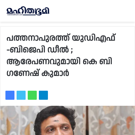
പത്തനാപുരത്ത് യുഡിഎഫ്
-ബിജെപി ഡീൽ ;
ആരേപണവുമായി കെ ബി
ഗണേഷ് കുമാർ