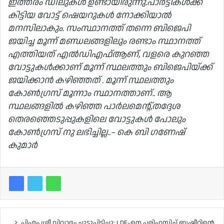
ഇത്തരം ഡീലുകൾ ഉണ്ടായിരുന്നു.പാർട്ടികൾക്ക്
കിട്ടിയ വോട്ട് ഷെയറുകൾ നോക്കിയാൽ
മനസിലാകും. സംസ്ഥാനത്ത് തന്നെ ബിജെപി
ജയിച്ച മൂന്ന് മണ്ഡലങ്ങളിലും രണ്ടാം സ്ഥാനത്ത്
എത്തിയത് എൽഡിഎഫ്ആണ്, വളരെ കുറഞ്ഞ
വോട്ടുകൾക്കാണ് മൂന്ന് സ്ഥലത്തും ബിജെപിയ്ക്ക്
ജയിക്കാൻ കഴിഞ്ഞത് . മൂന്ന് സ്ഥലത്തും
കോൺഗ്രസ് മൂന്നാം സ്ഥാനത്താണ്.. ആ
സ്ഥലങ്ങളിൽ കഴിഞ്ഞ പാർലമെന്റ്,തദ്ദേശ
തെരഞ്ഞെടുപ്പുകളിലെ വോട്ടുകൾ പോലും
കോൺഗ്രസ് നു ലഭിച്ചില്ല..– കെ ബി ഗണേഷ്
കുമാർ
പിഎം ശ്രീ വിവാദം ചൂടുപിടിച്ചു; LDF-നെ പരിഹസിച്ച് ബഷീറിന്റെ