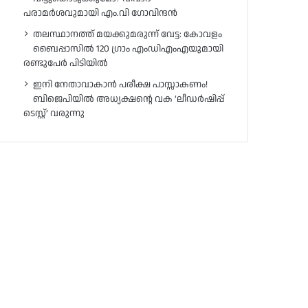
പരാമർശവുമായി എം.വി ഗോവിന്ദൻ
തലസ്ഥാനത്ത് മയക്കുമരുന്ന് വേട്ട: കോവളം
ബൈപ്പാസിൽ 120 ഗ്രാം എംഡിഎംഎയുമായി
രണ്ടുപേർ പിടിയിൽ
ഇനി നേതാവാകാൻ പരീക്ഷ പാസ്സാകണം!
ബിജെപിയിൽ അധ്യക്ഷന്റെ വക ‘ലീഡർഷിപ്പ്
ടെസ്റ്റ്’ വരുന്നു