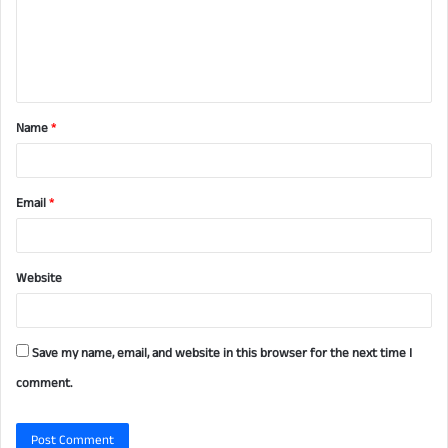
m
e
n
t
Name
*
*
Email
*
Website
Save my name, email, and website in this browser for the next time I
comment.