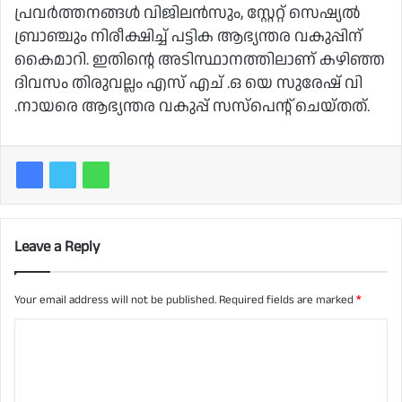
പ്രവർത്തനങ്ങൾ വിജിലൻസും, സ്റ്റേറ്റ് സെഷ്യൽ
ബ്രാഞ്ചും നിരീക്ഷിച്ച് പട്ടിക ആഭ്യന്തര വകുപ്പിന്
കൈമാറി. ഇതിൻ്റെ അടിസ്ഥാനത്തിലാണ് കഴിഞ്ഞ
ദിവസം തിരുവല്ലം എസ് എച് .ഒ യെ സുരേഷ് വി
.നായരെ ആഭ്യന്തര വകുപ്പ് സസ്പെൻ്റ് ചെയ്തത്.
Leave a Reply
Your email address will not be published.
Required fields are marked
*
C
o
m