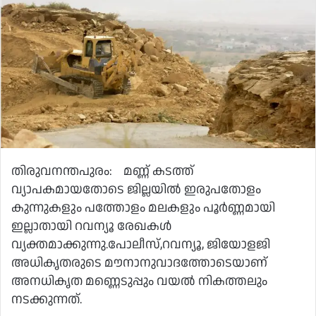
തിരുവനന്തപുരം: മണ്ണ് കടത്ത്
വ്യാപകമായതോടെ ജില്ലയിൽ ഇരുപതോളം
കുന്നുകളും പത്തോളം മലകളും പൂർണ്ണമായി
ഇല്ലാതായി റവന്യൂ രേഖകൾ
വ്യക്തമാക്കുന്നു.പോലീസ്,റവന്യൂ, ജിയോളജി
അധികൃതരുടെ മൗനാനുവാദത്തോടെയാണ്
അനധികൃത മണ്ണെടുപ്പും വയൽ നികത്തലും
നടക്കുന്നത്.