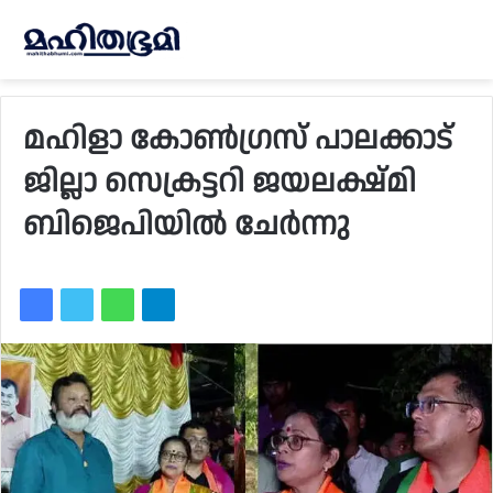
മഹിളാ കോൺഗ്രസ് പാലക്കാട്
ജില്ലാ സെക്രട്ടറി ജയലക്ഷ്‌മി
ബിജെപിയിൽ ചേർന്നു