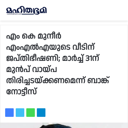
എം കെ മുനീർ
എംഎൽഎയുടെ വീടിന്
ജപ്‌തിഭീഷണി; മാർച്ച് 31ന്
മുൻപ് വായ്‌പ
തിരിച്ചടയ്‌ക്കണമെന്ന് ബാങ്ക്
നോട്ടീസ്