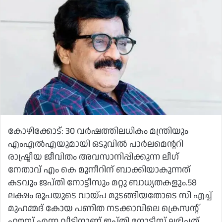
കോഴിക്കോട്: 30 വർഷത്തിലധികം മന്ത്രിയും
എംഎൽഎയുമായി ഒടുവിൽ പാർലമെന്ററി
രാഷ്ട്രീയ ജീവിതം അവസാനിപ്പിക്കുന്ന ലീഗ്
നേതാവ് എം കെ മുനീറിന് ബാക്കിയാകുന്നത്
കടവും ജപ്തി നോട്ടീസും മറ്റു ബാധ്യതകളും.58
ലക്ഷം രൂപയുടെ വായ്പ മുടങ്ങിയതോടെ സി എച്ച്
മുഹമ്മദ്‌ കോയ പണിത നടക്കാവിലെ ക്രെസന്റ്
ഹൗസ് എന്ന വീടിനാണ് ജപ്തി നോട്ടീസ് ലഭിച്ചത്.