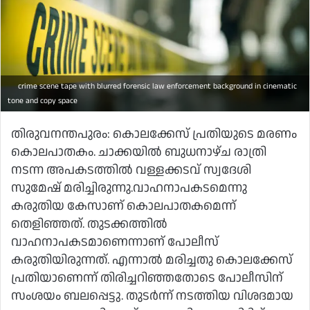
crime scene tape with blurred forensic law enforcement background in cinematic
tone and copy space
തിരുവനന്തപുരം: കൊലക്കേസ് പ്രതിയുടെ മരണം
കൊലപാതകം. ചാക്കയില്‍ ബുധനാഴ്ച രാത്രി
നടന്ന അപകടത്തില്‍ വള്ളക്കടവ് സ്വദേശി
സുമേഷ് മരിച്ചിരുന്നു.വാഹനാപകടമെന്നു
കരുതിയ കേസാണ് കൊലപാതകമെന്ന്
തെളിഞ്ഞത്. തുടക്കത്തില്‍
വാഹനാപകടമാണെന്നാണ് പോലീസ്
കരുതിയിരുന്നത്. എന്നാല്‍ മരിച്ചതു കൊലക്കേസ്
പ്രതിയാണെന്ന് തിരിച്ചറിഞ്ഞതോടെ പോലീസിന്
സംശയം ബലപ്പെട്ടു. തുടര്‍ന്ന് നടത്തിയ വിശദമായ