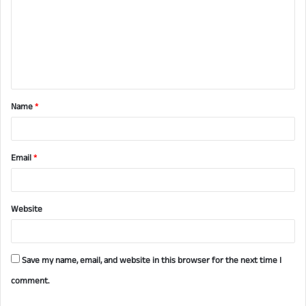
m
m
e
n
t
Name
*
*
Email
*
Website
Save my name, email, and website in this browser for the next time I
comment.