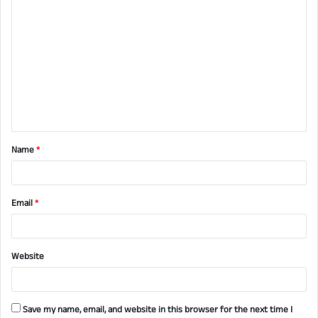
C
o
m
m
e
n
t
Name
*
*
Email
*
Website
Save my name, email, and website in this browser for the next time I