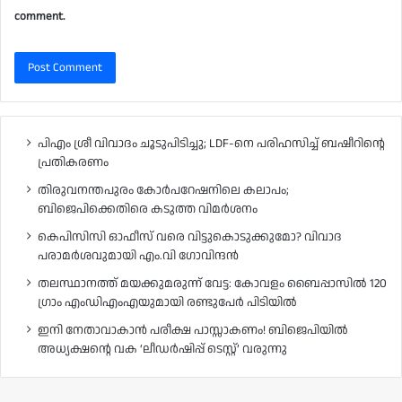
comment.
പിഎം ശ്രീ വിവാദം ചൂടുപിടിച്ചു; LDF-നെ പരിഹസിച്ച് ബഷീറിന്റെ
പ്രതികരണം
തിരുവനന്തപുരം കോർപറേഷനിലെ കലാപം;
ബിജെപിക്കെതിരെ കടുത്ത വിമർശനം
കെപിസിസി ഓഫീസ് വരെ വിട്ടുകൊടുക്കുമോ? വിവാദ
പരാമർശവുമായി എം.വി ഗോവിന്ദൻ
തലസ്ഥാനത്ത് മയക്കുമരുന്ന് വേട്ട: കോവളം ബൈപ്പാസിൽ 120
ഗ്രാം എംഡിഎംഎയുമായി രണ്ടുപേർ പിടിയിൽ
ഇനി നേതാവാകാൻ പരീക്ഷ പാസ്സാകണം! ബിജെപിയിൽ
അധ്യക്ഷന്റെ വക ‘ലീഡർഷിപ്പ് ടെസ്റ്റ്’ വരുന്നു