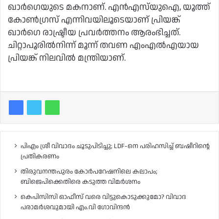
ഖാർഗെയുടെ മകനാണ്. എൻഎസ്‌യുഐ, യൂത്ത്
കോൺഗ്രസ് എന്നിവയിലൂടെയാണ് പ്രിയങ്ക്
ഖാർഗെ രാഷ്ട്രീയ പ്രവർത്തനം ആരംഭിച്ചത്.
ചിറ്റാപൂരിൽനിന്ന് മൂന്ന് തവണ എംഎൽഎയായ
പ്രിയങ്ക് നിലവിൽ മന്ത്രിയാണ്.
പിഎം ശ്രീ വിവാദം ചൂടുപിടിച്ചു; LDF-നെ പരിഹസിച്ച് ബഷീറിന്റെ
പ്രതികരണം
തിരുവനന്തപുരം കോർപറേഷനിലെ കലാപം;
ബിജെപിക്കെതിരെ കടുത്ത വിമർശനം
കെപിസിസി ഓഫീസ് വരെ വിട്ടുകൊടുക്കുമോ? വിവാദ
പരാമർശവുമായി എം.വി ഗോവിന്ദൻ