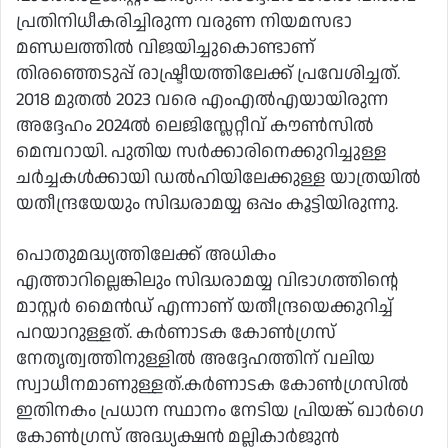
പ്രതിനിധീകരിച്ചിരുന്ന വരുണ നിയമസഭാ
മണ്ഡലത്തിൽ വിജയിച്ചുകൊണ്ടാണ്
തിരഞ്ഞെടുപ്പ് രാഷ്ട്രീയത്തിലേക്ക് പ്രവേശിച്ചത്.
2018 മുതൽ 2023 വരെ എംഎൽഎയായിരുന്ന
അദ്ദേഹം 2024ൽ ലെജിസ്ലേറ്റീവ് കൗൺസിൽ
മെമ്പറായി. പുതിയ സർക്കാരിനെക്കുറിച്ചുള്ള
ചർച്ചകൾക്കായി ഡൽഹിയിലേക്കുള്ള യാത്രയിൽ
യതീന്ദ്രയേയും സിദ്ധരാമയ്യ ഒപ്പം കൂട്ടിയിരുന്നു.
പൊതുമദ്ധ്യത്തിലേക്ക് അധികം
എത്താറില്ലെങ്കിലും സിദ്ധരാമയ്യ വിഭാഗത്തിന്റെ
മാസ്റ്റർ മൈൻഡ് എന്നാണ് യതീന്ദ്രയെക്കുറിച്ച്
പറയാറുള്ളത്. കർണാടക കോൺഗ്രസ്
നേതൃത്വത്തിനുള്ളിൽ അദ്ദേഹത്തിന് വലിയ
സ്വാധീനമാണുള്ളത്.കർണാടക കോൺഗ്രസിൽ
ഇതിനകം പ്രധാന സ്ഥാനം നേടിയ പ്രിയങ്ക് ഖാർഗെ
കോൺഗ്രസ് അദ്ധ്യക്ഷൻ മല്ലികാർജുൻ