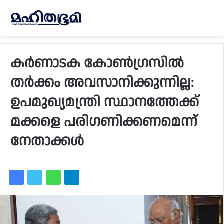
കർണാടക കോൺഗ്രസിൽ
തർക്കം അവസാനിക്കുന്നില്ല:
ഉപമുഖ്യമന്ത്രി സ്ഥാനത്തേക്ക്
മക്കളെ പരിഗണിക്കണമെന്ന്
നേതാക്കൾ