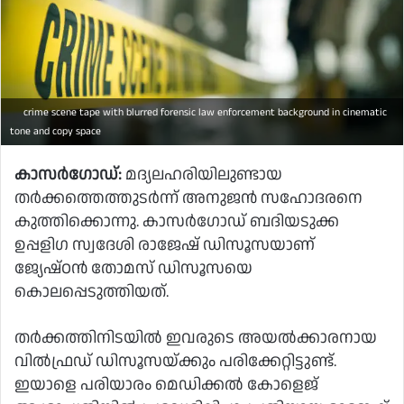
crime scene tape with blurred forensic law enforcement background in cinematic
tone and copy space
കാസര്‍ഗോഡ്:
മദ്യലഹരിയിലുണ്ടായ
തര്‍ക്കത്തെത്തുടര്‍ന്ന് അനുജന്‍ സഹോദരനെ
കുത്തിക്കൊന്നു. കാസര്‍ഗോഡ് ബദിയടുക്ക
ഉപ്പളിഗ സ്വദേശി രാജേഷ് ഡിസൂസയാണ്
ജ്യേഷ്ഠന്‍ തോമസ് ഡിസൂസയെ
കൊലപ്പെടുത്തിയത്.
തര്‍ക്കത്തിനിടയില്‍ ഇവരുടെ അയല്‍ക്കാരനായ
വില്‍ഫ്രഡ് ഡിസൂസയ്ക്കും പരിക്കേറ്റിട്ടുണ്ട്.
ഇയാളെ പരിയാരം മെഡിക്കല്‍ കോളെജ്