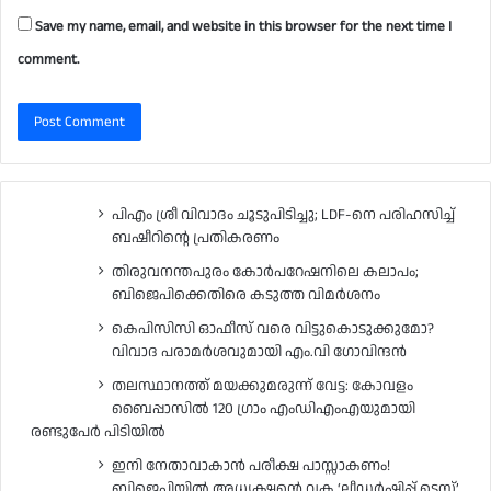
Save my name, email, and website in this browser for the next time I
comment.
പിഎം ശ്രീ വിവാദം ചൂടുപിടിച്ചു; LDF-നെ പരിഹസിച്ച്
ബഷീറിന്റെ പ്രതികരണം
തിരുവനന്തപുരം കോർപറേഷനിലെ കലാപം;
ബിജെപിക്കെതിരെ കടുത്ത വിമർശനം
കെപിസിസി ഓഫീസ് വരെ വിട്ടുകൊടുക്കുമോ?
വിവാദ പരാമർശവുമായി എം.വി ഗോവിന്ദൻ
തലസ്ഥാനത്ത് മയക്കുമരുന്ന് വേട്ട: കോവളം
ബൈപ്പാസിൽ 120 ഗ്രാം എംഡിഎംഎയുമായി
രണ്ടുപേർ പിടിയിൽ
ഇനി നേതാവാകാൻ പരീക്ഷ പാസ്സാകണം!
ബിജെപിയിൽ അധ്യക്ഷന്റെ വക ‘ലീഡർഷിപ്പ് ടെസ്റ്റ്’