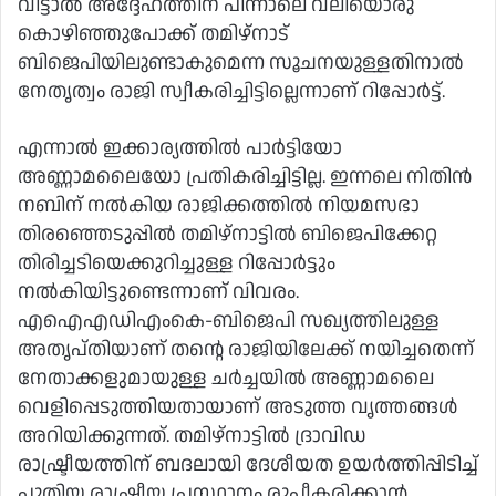
വിട്ടാൽ അദ്ദേഹത്തിന് പിന്നാലെ വലിയൊരു
കൊഴിഞ്ഞുപോക്ക് തമിഴ്‌നാട്
ബിജെപിയിലുണ്ടാകുമെന്ന സൂചനയുള്ളതിനാൽ
നേതൃത്വം രാജി സ്വീകരിച്ചിട്ടില്ലെന്നാണ് റിപ്പോർട്ട്.
എന്നാ‍ൽ ഇക്കാര്യത്തിൽ പാർട്ടിയോ
അണ്ണാമലൈയോ പ്രതികരിച്ചിട്ടില്ല. ഇന്നലെ നിതിൻ
നബിന് നൽകിയ രാജിക്കത്തിൽ നിയമസഭാ
തിരഞ്ഞെടുപ്പിൽ തമിഴ്നാട്ടിൽ ബിജെപിക്കേറ്റ
തിരിച്ചടിയെക്കുറിച്ചുള്ള റിപ്പോർട്ടും
നൽകിയിട്ടുണ്ടെന്നാണ് വിവരം.
എഐഎഡിഎംകെ-ബിജെപി സഖ്യത്തിലുള്ള
അതൃപ്തിയാണ് തന്റെ രാജിയിലേക്ക് നയിച്ചതെന്ന്
നേതാക്കളുമായുള്ള ചർച്ചയിൽ അണ്ണാമലൈ
വെളിപ്പെടുത്തിയതായാണ് അടുത്ത വൃത്തങ്ങൾ
അറിയിക്കുന്നത്. തമിഴ്‌നാട്ടിൽ ദ്രാവിഡ
രാഷ്ട്രീയത്തിന് ബദലായി ദേശീയത ഉയർത്തിപ്പിടിച്ച്
പുതിയ രാഷ്ട്രീയ പ്രസ്ഥാനം രൂപീകരിക്കാൻ