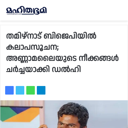
തമിഴ്നാട് ബിജെപിയിൽ
കലാപസൂചന;
അണ്ണാമലൈയുടെ നീക്കങ്ങൾ
ചർച്ചയാക്കി ഡൽഹി