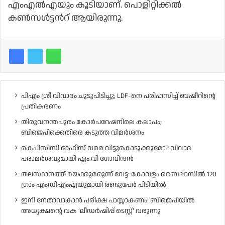
എംഎൽഎയും കൂടിയാണ്. പൊളിറ്റിക്കൽ
കൺസൾട്ടന്‍റ് ആയിരുന്നു.
പിഎം ശ്രീ വിവാദം ചൂടുപിടിച്ചു; LDF-നെ പരിഹസിച്ച് ബഷീറിന്റെ
പ്രതികരണം
തിരുവനന്തപുരം കോർപറേഷനിലെ കലാപം;
ബിജെപിക്കെതിരെ കടുത്ത വിമർശനം
കെപിസിസി ഓഫീസ് വരെ വിട്ടുകൊടുക്കുമോ? വിവാദ
പരാമർശവുമായി എം.വി ഗോവിന്ദൻ
തലസ്ഥാനത്ത് മയക്കുമരുന്ന് വേട്ട: കോവളം ബൈപ്പാസിൽ 120
ഗ്രാം എംഡിഎംഎയുമായി രണ്ടുപേർ പിടിയിൽ
ഇനി നേതാവാകാൻ പരീക്ഷ പാസ്സാകണം! ബിജെപിയിൽ
അധ്യക്ഷന്റെ വക ‘ലീഡർഷിപ്പ് ടെസ്റ്റ്’ വരുന്നു