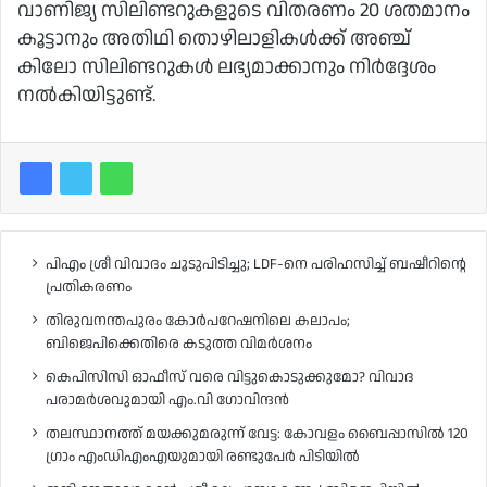
വാണിജ്യ സിലിണ്ടറുകളുടെ വിതരണം 20 ശതമാനം
കൂട്ടാനും അതിഥി തൊഴിലാളികൾക്ക് അഞ്ച്
കിലോ സിലിണ്ടറുകൾ ലഭ്യമാക്കാനും നിർദ്ദേശം
നൽകിയിട്ടുണ്ട്.
പിഎം ശ്രീ വിവാദം ചൂടുപിടിച്ചു; LDF-നെ പരിഹസിച്ച് ബഷീറിന്റെ
പ്രതികരണം
തിരുവനന്തപുരം കോർപറേഷനിലെ കലാപം;
ബിജെപിക്കെതിരെ കടുത്ത വിമർശനം
കെപിസിസി ഓഫീസ് വരെ വിട്ടുകൊടുക്കുമോ? വിവാദ
പരാമർശവുമായി എം.വി ഗോവിന്ദൻ
തലസ്ഥാനത്ത് മയക്കുമരുന്ന് വേട്ട: കോവളം ബൈപ്പാസിൽ 120
ഗ്രാം എംഡിഎംഎയുമായി രണ്ടുപേർ പിടിയിൽ