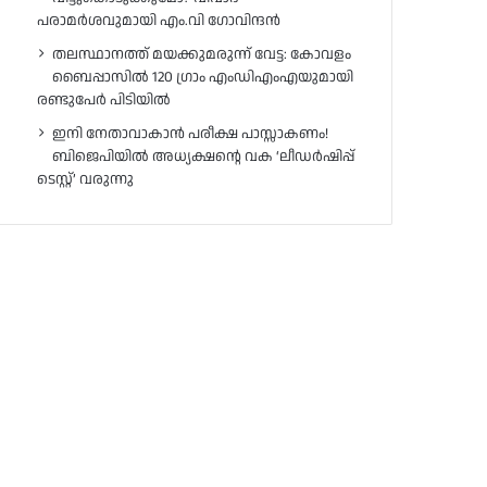
പരാമർശവുമായി എം.വി ഗോവിന്ദൻ
തലസ്ഥാനത്ത് മയക്കുമരുന്ന് വേട്ട: കോവളം
ബൈപ്പാസിൽ 120 ഗ്രാം എംഡിഎംഎയുമായി
രണ്ടുപേർ പിടിയിൽ
ഇനി നേതാവാകാൻ പരീക്ഷ പാസ്സാകണം!
ബിജെപിയിൽ അധ്യക്ഷന്റെ വക ‘ലീഡർഷിപ്പ്
ടെസ്റ്റ്’ വരുന്നു