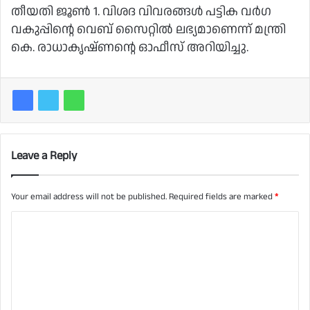
തീയതി ജൂൺ 1. വിശദ വിവരങ്ങൾ പട്ടിക വർഗ
വകുപ്പിന്റെ വെബ് സൈറ്റിൽ ലഭ്യമാണെന്ന് മന്ത്രി
കെ. രാധാകൃഷ്ണന്റെ ഓഫീസ് അറിയിച്ചു.
Leave a Reply
Your email address will not be published.
Required fields are marked
*
C
o
m
m
e