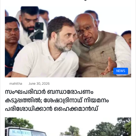
NEWS
mahitha
June 30, 2026
സംഘപരിവാർ ബന്ധാരോപണം
കടുപ്പത്തിൽ; ശേഷാദ്രിനാഥ് നിയമനം
പരിശോധിക്കാൻ ഹൈക്കമാൻഡ്