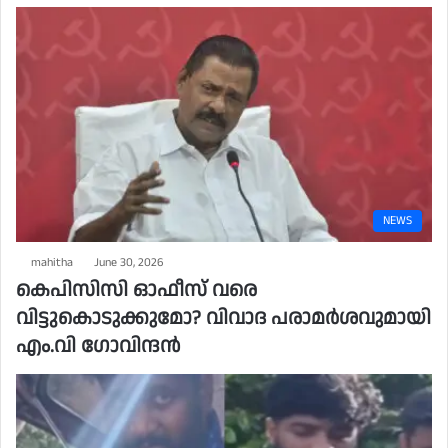
NEWS
mahitha
June 30, 2026
കെപിസിസി ഓഫീസ് വരെ
വിട്ടുകൊടുക്കുമോ? വിവാദ പരാമർശവുമായി
എം.വി ഗോവിന്ദൻ