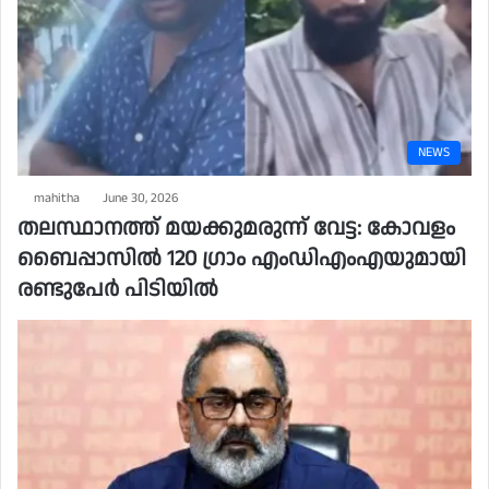
NEWS
mahitha
June 30, 2026
തലസ്ഥാനത്ത് മയക്കുമരുന്ന് വേട്ട: കോവളം
ബൈപ്പാസിൽ 120 ഗ്രാം എംഡിഎംഎയുമായി
രണ്ടുപേർ പിടിയിൽ