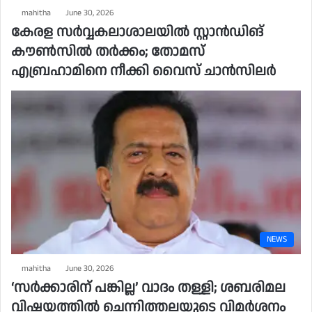
mahitha
June 30, 2026
കേരള സർവ്വകലാശാലയിൽ സ്റ്റാൻഡിങ്
കൗൺസിൽ തർക്കം; തോമസ്
എബ്രഹാമിനെ നീക്കി വൈസ് ചാൻസിലർ
NEWS
mahitha
June 30, 2026
‘സർക്കാരിന് പങ്കില്ല’ വാദം തള്ളി; ശബരിമല
വിഷയത്തിൽ ചെന്നിത്തലയുടെ വിമർശനം