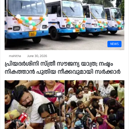
NEWS
mahitha
June 30, 2026
പ്രിയദ‌ർശിനി സ്ത്രീ സൗജന്യ യാത്ര; നഷ്ടം
നികത്താൻ പുതിയ നീക്കവുമായി സർക്കാർ