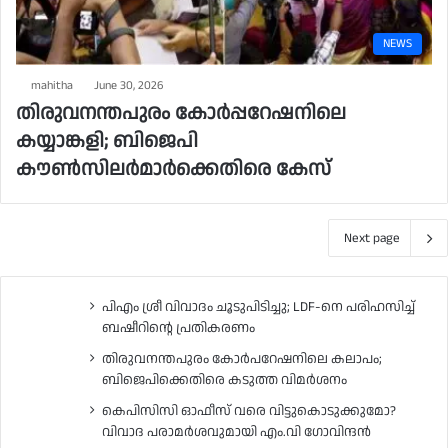
NEWS
mahitha
June 30, 2026
തിരുവനന്തപുരം കോർപ്പറേഷനിലെ
കയ്യാങ്കളി; ബിജെപി
കൗൺസിലർമാർക്കെതിരെ കേസ്
Next page
പിഎം ശ്രീ വിവാദം ചൂടുപിടിച്ചു; LDF-നെ പരിഹസിച്ച്
ബഷീറിന്റെ പ്രതികരണം
തിരുവനന്തപുരം കോർപറേഷനിലെ കലാപം;
ബിജെപിക്കെതിരെ കടുത്ത വിമർശനം
കെപിസിസി ഓഫീസ് വരെ വിട്ടുകൊടുക്കുമോ?
വിവാദ പരാമർശവുമായി എം.വി ഗോവിന്ദൻ