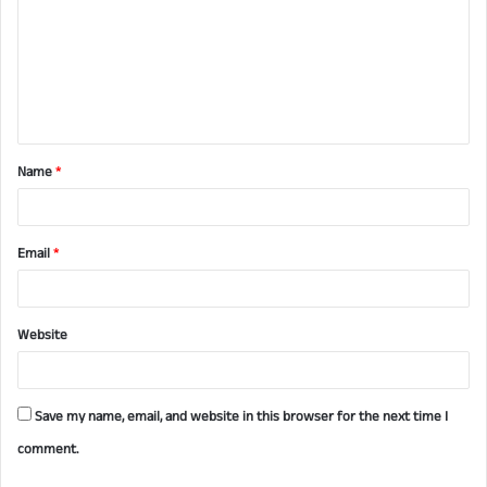
m
m
e
n
t
Name
*
*
Email
*
Website
Save my name, email, and website in this browser for the next time I
comment.