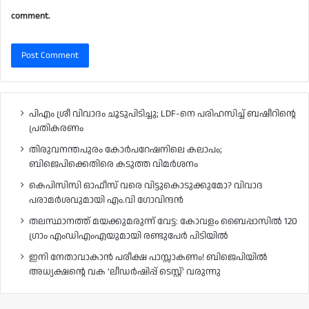
comment.
പിഎം ശ്രീ വിവാദം ചൂടുപിടിച്ചു; LDF-നെ പരിഹസിച്ച് ബഷീറിന്റെ
പ്രതികരണം
തിരുവനന്തപുരം കോർപറേഷനിലെ കലാപം;
ബിജെപിക്കെതിരെ കടുത്ത വിമർശനം
കെപിസിസി ഓഫീസ് വരെ വിട്ടുകൊടുക്കുമോ? വിവാദ
പരാമർശവുമായി എം.വി ഗോവിന്ദൻ
തലസ്ഥാനത്ത് മയക്കുമരുന്ന് വേട്ട: കോവളം ബൈപ്പാസിൽ 120
ഗ്രാം എംഡിഎംഎയുമായി രണ്ടുപേർ പിടിയിൽ
ഇനി നേതാവാകാൻ പരീക്ഷ പാസ്സാകണം! ബിജെപിയിൽ
അധ്യക്ഷന്റെ വക ‘ലീഡർഷിപ്പ് ടെസ്റ്റ്’ വരുന്നു