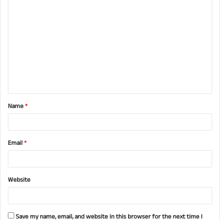
C
o
m
m
e
n
t
Name
*
*
Email
*
Website
Save my name, email, and website in this browser for the next time I