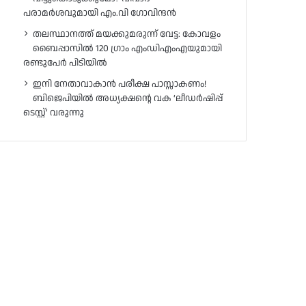
പരാമർശവുമായി എം.വി ഗോവിന്ദൻ
തലസ്ഥാനത്ത് മയക്കുമരുന്ന് വേട്ട: കോവളം
ബൈപ്പാസിൽ 120 ഗ്രാം എംഡിഎംഎയുമായി
രണ്ടുപേർ പിടിയിൽ
ഇനി നേതാവാകാൻ പരീക്ഷ പാസ്സാകണം!
ബിജെപിയിൽ അധ്യക്ഷന്റെ വക ‘ലീഡർഷിപ്പ്
ടെസ്റ്റ്’ വരുന്നു