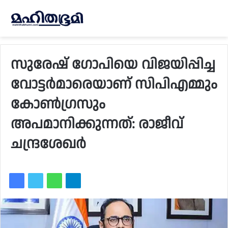
സുരേഷ് ഗോപിയെ വിജയിപ്പിച്ച
വോട്ടർമാരെയാണ് സിപിഎമ്മും
കോൺഗ്രസും
അപമാനിക്കുന്നത്: രാജീവ്
ചന്ദ്രശേഖർ