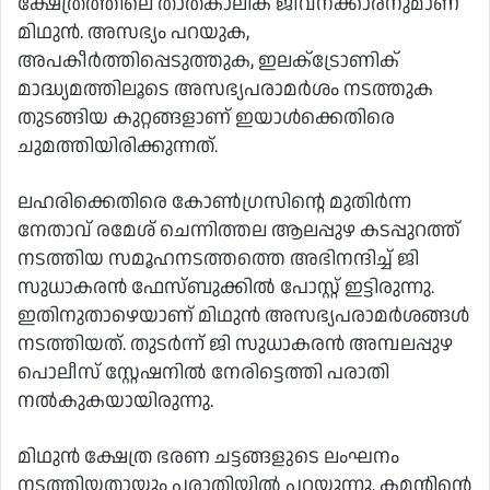
ക്ഷേത്രത്തിലെ താത്‌കാലിക ജീവനക്കാരനുമാണ്
മിഥുൻ. അസഭ്യം പറയുക,
അപകീർത്തിപ്പെടുത്തുക, ഇലക്‌ട്രോണിക്
മാദ്ധ്യമത്തിലൂടെ അസഭ്യപരാമർശം നടത്തുക
തുടങ്ങിയ കുറ്റങ്ങളാണ് ഇയാൾക്കെതിരെ
ചുമത്തിയിരിക്കുന്നത്.
ലഹരിക്കെതിരെ കോൺഗ്രസിന്റെ മുതിർന്ന
നേതാവ് രമേശ് ചെന്നിത്തല ആലപ്പുഴ കടപ്പുറത്ത്
നടത്തിയ സമൂഹനടത്തത്തെ അഭിനന്ദിച്ച് ജി
സുധാകരൻ ഫേസ്‌ബുക്കിൽ പോസ്റ്റ് ഇട്ടിരുന്നു.
ഇതിനുതാഴെയാണ് മിഥുൻ അസഭ്യപരാമർശങ്ങൾ
നടത്തിയത്. തുടർന്ന് ജി സുധാകരൻ അമ്പലപ്പുഴ
പൊലീസ് സ്റ്റേഷനിൽ നേരിട്ടെത്തി പരാതി
നൽകുകയായിരുന്നു.
മിഥുൻ ക്ഷേത്ര ഭരണ ചട്ടങ്ങളുടെ ലംഘനം
നടത്തിയതായും പരാതിയിൽ പറയുന്നു. കമന്റിന്റെ