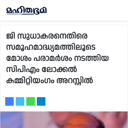
ജി സുധാകരനെതിരെ
സമൂഹമാദ്ധ്യമത്തിലൂടെ
മോശം പരാമർശം നടത്തിയ
സിപിഎം ലോക്കൽ
കമ്മിറ്റിയംഗം അറസ്റ്റിൽ