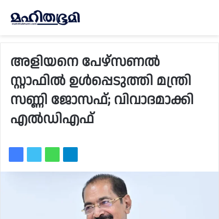
അളിയനെ പേഴ്‌സണൽ
സ്റ്റാഫിൽ ഉൾപ്പെടുത്തി മന്ത്രി
സണ്ണി ജോസഫ്; വിവാദമാക്കി
എൽഡിഎഫ്