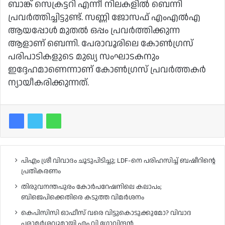
ബാങ്ക് സെക്രട്ടറി എന്നീ നിലകളിൽ ബെന്നി
പ്രവർത്തിച്ചിട്ടുണ്ട്. സണ്ണി ജോസഫ് എംഎൽഎ
ആയപ്പോൾ മുതൽ ഒപ്പം പ്രവർത്തിക്കുന്ന
ആളാണ് ബെന്നി. പേരാവൂരിലെ കോൺഗ്രസ്
പരിപാടികളുടെ മുഖ്യ സംഘാടകനും
ഇദ്ദേഹമാണെന്നാണ് കോൺഗ്രസ് പ്രവർത്തകർ
ന്യായീകരിക്കുന്നത്.
പിഎം ശ്രീ വിവാദം ചൂടുപിടിച്ചു; LDF-നെ പരിഹസിച്ച് ബഷീറിന്റെ
പ്രതികരണം
തിരുവനന്തപുരം കോർപറേഷനിലെ കലാപം;
ബിജെപിക്കെതിരെ കടുത്ത വിമർശനം
കെപിസിസി ഓഫീസ് വരെ വിട്ടുകൊടുക്കുമോ? വിവാദ
പരാമർശവുമായി എം.വി ഗോവിന്ദൻ