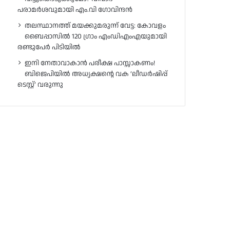
പരാമർശവുമായി എം.വി ഗോവിന്ദൻ
തലസ്ഥാനത്ത് മയക്കുമരുന്ന് വേട്ട: കോവളം
ബൈപ്പാസിൽ 120 ഗ്രാം എംഡിഎംഎയുമായി
രണ്ടുപേർ പിടിയിൽ
ഇനി നേതാവാകാൻ പരീക്ഷ പാസ്സാകണം!
ബിജെപിയിൽ അധ്യക്ഷന്റെ വക ‘ലീഡർഷിപ്പ്
ടെസ്റ്റ്’ വരുന്നു