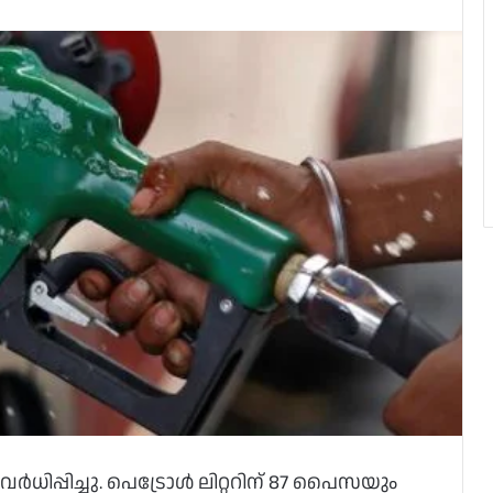
ര്‍ധിപ്പിച്ചു. പെട്രോള്‍ ലിറ്ററിന് 87 പൈസയും