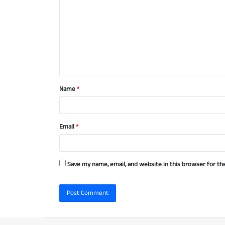
o
m
m
e
n
t
Name
*
*
Email
*
Save my name, email, and website in this browser for th