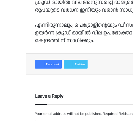
ക്രൂഡ് ഓയില്‍ വില അനുസരിച്ച്‌ രാജ്യത്ത
രൂപയുടെ വര്‍ധന ഇനിയും വരാന്‍ സാധ്യ
എന്നിരുന്നാലും, പെട്രോളിന്റെയും ഡീസല
ഉയര്‍ന്ന ക്രൂഡ് ഓയില്‍ വില ഉപഭോക്ത
കേന്ദ്രത്തിന് സാധിക്കും.
Facebook
Twitter
Leave a Reply
Your email address will not be published.
Required fields a
C