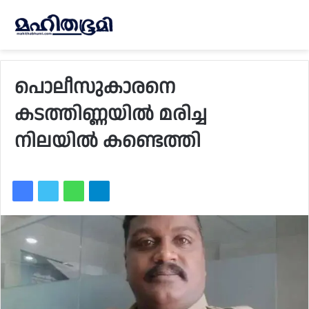
പൊലീസുകാരനെ
കടത്തിണ്ണയിൽ മരിച്ച
നിലയിൽ കണ്ടെത്തി