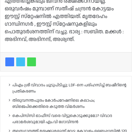
എത്തിച്ചെങ്കിലും ജീവൻ രക്ഷിക്കാനായില്ല.
ഒരുവർഷം മുമ്പാണ് സതീഷ് ചന്ദ്രൻ കോട്ടയം
ഈസ്റ്റ് സ്‌റ്റേഷനിൽ എത്തിയത്. മൃതദേഹം
ഗാന്ധിനഗർ , ഈസ്റ്റ് സ്‌റ്റേഷനുകളിലും
പൊതുദർശനത്തിന് വച്ചു. ഭാര്യ : സബിത. മക്കൾ :
അഭിനവ്,​ അഭിനന്ദ്,​ അശ്വന്ത്.
പിഎം ശ്രീ വിവാദം ചൂടുപിടിച്ചു; LDF-നെ പരിഹസിച്ച് ബഷീറിന്റെ
പ്രതികരണം
തിരുവനന്തപുരം കോർപറേഷനിലെ കലാപം;
ബിജെപിക്കെതിരെ കടുത്ത വിമർശനം
കെപിസിസി ഓഫീസ് വരെ വിട്ടുകൊടുക്കുമോ? വിവാദ
പരാമർശവുമായി എം.വി ഗോവിന്ദൻ
തലസ്ഥാനത്ത് മയക്കുമരുന്ന് വേട്ട: കോവളം ബൈപ്പാസിൽ 120