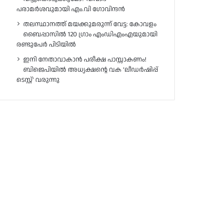
പരാമർശവുമായി എം.വി ഗോവിന്ദൻ
തലസ്ഥാനത്ത് മയക്കുമരുന്ന് വേട്ട: കോവളം
ബൈപ്പാസിൽ 120 ഗ്രാം എംഡിഎംഎയുമായി
രണ്ടുപേർ പിടിയിൽ
ഇനി നേതാവാകാൻ പരീക്ഷ പാസ്സാകണം!
ബിജെപിയിൽ അധ്യക്ഷന്റെ വക ‘ലീഡർഷിപ്പ്
ടെസ്റ്റ്’ വരുന്നു