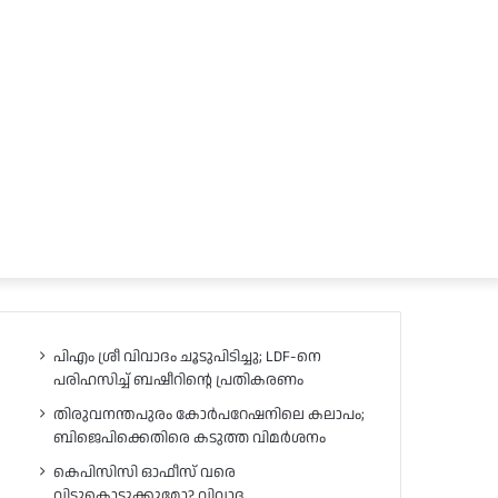
പിഎം ശ്രീ വിവാദം ചൂടുപിടിച്ചു; LDF-നെ
പരിഹസിച്ച് ബഷീറിന്റെ പ്രതികരണം
തിരുവനന്തപുരം കോർപറേഷനിലെ കലാപം;
ബിജെപിക്കെതിരെ കടുത്ത വിമർശനം
കെപിസിസി ഓഫീസ് വരെ
വിട്ടുകൊടുക്കുമോ? വിവാദ