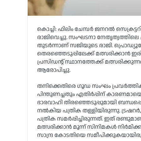
കൊച്ചി: ഫിലിം ചേമ്പർ ജനറൽ സെക്രട്ടറി സ്
രാജിവെച്ചു. സംഘടനാ നേതൃത്വത്തിലെ
തുടർന്നാണ് സജിയുടെ രാജി. പ്രൊഡ
തെരഞ്ഞെടുപ്പിലേക്ക് മത്സരിക്കാൻ ഇര
പ്രസിഡന്റ്‌ സ്ഥാനത്തേക്ക് മത്സരിക്ക
ആരോപിച്ചു.
തനിക്കെതിരെ ഗൂഡ സംഘം പ്രവർത്തിക്ക
പിന്തുണച്ചതും എതിർപ്പിന് കാരണമായെന്
ഭാരവാഹി തിരഞ്ഞെടുപ്പുമായി ബന്ധപ്പെട്ട
നൽകിയ പത്രിക തള്ളിയിരുന്നു. ട്രഷറർ, പ
പത്രിക സമർപ്പിച്ചിരുന്നത്. ഇത് രണ്ടുമാ
മത്സരിക്കാൻ മൂന്ന് സിനിമകൾ നിർമിക്ക
സാന്ദ്ര കോടതിയെ സമീപിക്കുകയായിരുന