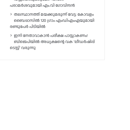
പരാമർശവുമായി എം.വി ഗോവിന്ദൻ
തലസ്ഥാനത്ത് മയക്കുമരുന്ന് വേട്ട: കോവളം
ബൈപ്പാസിൽ 120 ഗ്രാം എംഡിഎംഎയുമായി
രണ്ടുപേർ പിടിയിൽ
ഇനി നേതാവാകാൻ പരീക്ഷ പാസ്സാകണം!
ബിജെപിയിൽ അധ്യക്ഷന്റെ വക ‘ലീഡർഷിപ്പ്
ടെസ്റ്റ്’ വരുന്നു