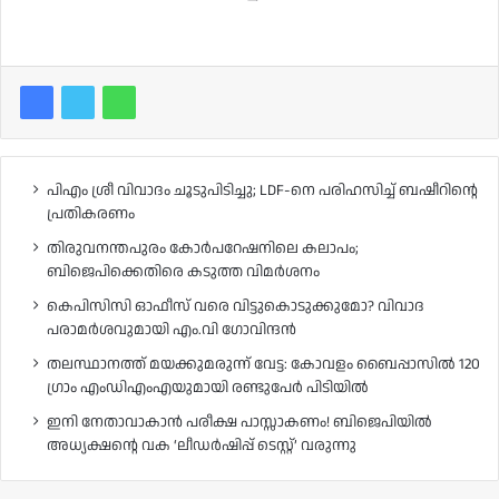
പിഎം ശ്രീ വിവാദം ചൂടുപിടിച്ചു; LDF-നെ പരിഹസിച്ച് ബഷീറിന്റെ
പ്രതികരണം
തിരുവനന്തപുരം കോർപറേഷനിലെ കലാപം;
ബിജെപിക്കെതിരെ കടുത്ത വിമർശനം
കെപിസിസി ഓഫീസ് വരെ വിട്ടുകൊടുക്കുമോ? വിവാദ
പരാമർശവുമായി എം.വി ഗോവിന്ദൻ
തലസ്ഥാനത്ത് മയക്കുമരുന്ന് വേട്ട: കോവളം ബൈപ്പാസിൽ 120
ഗ്രാം എംഡിഎംഎയുമായി രണ്ടുപേർ പിടിയിൽ
ഇനി നേതാവാകാൻ പരീക്ഷ പാസ്സാകണം! ബിജെപിയിൽ
അധ്യക്ഷന്റെ വക ‘ലീഡർഷിപ്പ് ടെസ്റ്റ്’ വരുന്നു