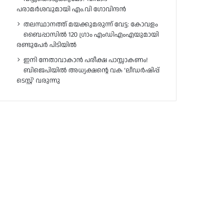
പരാമർശവുമായി എം.വി ഗോവിന്ദൻ
തലസ്ഥാനത്ത് മയക്കുമരുന്ന് വേട്ട: കോവളം
ബൈപ്പാസിൽ 120 ഗ്രാം എംഡിഎംഎയുമായി
രണ്ടുപേർ പിടിയിൽ
ഇനി നേതാവാകാൻ പരീക്ഷ പാസ്സാകണം!
ബിജെപിയിൽ അധ്യക്ഷന്റെ വക ‘ലീഡർഷിപ്പ്
ടെസ്റ്റ്’ വരുന്നു