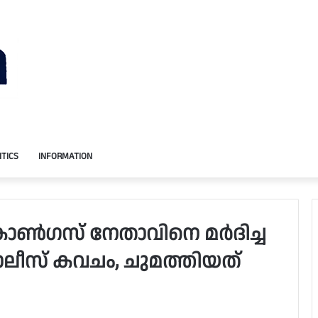
ITICS
INFORMATION
 കോൺഗസ് നേതാവിനെ മർദിച്ച
ൊലീസ് കവചം, ചുമത്തിയത്