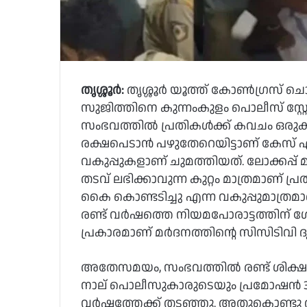
തൃശ്ശൂർ:
തൃശ്ശൂർ യൂത്ത് കോൺഗ്രസ് ചൊവ
സുജിത്തിനെ കുന്നംകുളം പൊലീസ് സ്റ്റ
സംഭവത്തിൽ പ്രതികൾക്ക് കവചം ഒരുക
രക്ഷപെടാൻ പഴുതേറെയിട്ടാണ് കേസ് എട
വകുപ്പുകളാണ് ചുമത്തിയത്. ലോക്കപ്പ് മർ
തടവ് ലഭിക്കാവുന്ന കുറ്റം മാത്രമാണ് 
കൈ കൊണ്ടടിച്ചു എന്ന വകുപ്പുമാത്രമാണ
രണ്ട് വർഷത്തെ നിയമപോരാട്ടത്തിന് 
പ്രകാരമാണ് മർദനത്തിന്റെ സിസിടിവി ദൃ
അതേസമയം, സംഭവത്തില്‍ രണ്ട് ശിക്ഷ പ
നാല് പൊലീസുകാരുടെയും പ്രമോഷൻ 3 വ
വർഷത്തേക്ക് തടഞ്ഞു. അതുകൊണ്ടു 