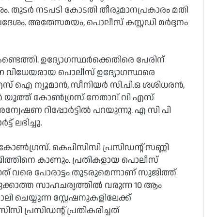
ശം. തുടർ നടപടി കോടതി തീരുമാനപ്രകാരം മതി
ദേശം. അതേസമയം, പൊലീസ് കസ്റ്റഡി മർദ്ദനം
ണ്ടെത്തി. ഉദ്യോഗസ്ഥർക്കെതിരെ പേരിന്
പണ വിധേയരായ പൊലീസ് ഉദ്യോഗസ്ഥരെ
എസ് ഐ ന്യൂമാൻ, സീനിയർ സി.പി.ഒ ശശിധരൻ,
ിവർ യൂത്ത് കോൺഗ്രസ് നേതാവ് വി എസ്
ന്വേഷണ റിപ്പോർട്ടില്‍ പറയുന്നു. എ സി പി
ട് ലഭിച്ചു.
കോൺഗ്രസ്. കെപിസിസി പ്രസിഡന്റ് സണ്ണി
ജിത്തിനെ കാണും. പ്രതികളായ പൊലീസ്
നത് വരെ പോരാട്ടം തുടരുമെന്നാണ് സുജിത്ത്
ുക്കാത്ത സാഹചര്യത്തിൽ വരുന്ന 10 ആം
ചെയ്യുന്ന സ്റ്റേഷനുകളിലേക്ക്
ി പ്രസിഡന്റ് പ്രതികരിച്ചത്