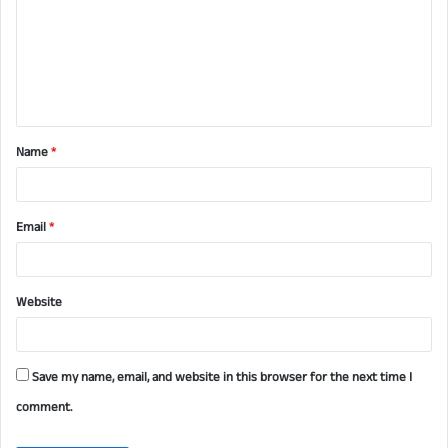
m
m
e
n
t
Name
*
*
Email
*
Website
Save my name, email, and website in this browser for the next time I
comment.