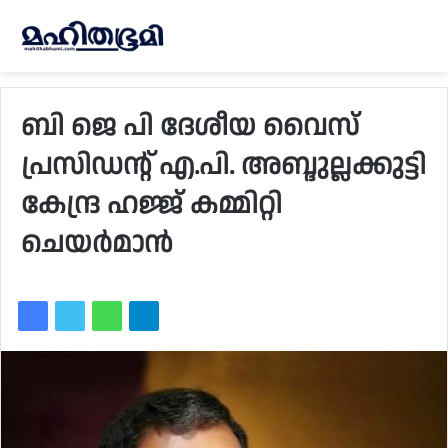
ബി ജെ പി ദേശീയ വൈസ്
പ്രസിഡന്റ് എ.പി. അബ്ദുല്ലക്കുട്ടി
കേന്ദ്ര ഹജ്ജ് കമ്മിറ്റി
ചെയര്‍മാൻ