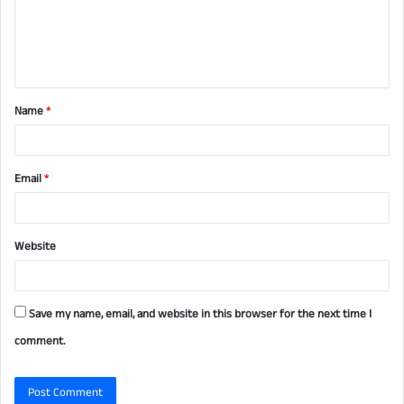
m
e
n
t
Name
*
*
Email
*
Website
Save my name, email, and website in this browser for the next time I
comment.