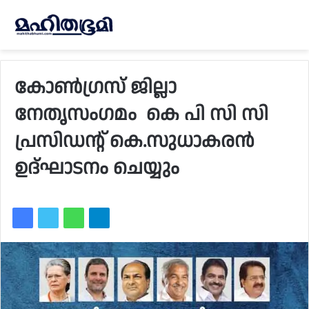
കോൺഗ്രസ് ജില്ലാ
നേതൃസംഗമം കെ പി സി സി
പ്രസിഡൻ്റ് കെ.സുധാകരൻ
ഉദ്ഘാടനം ചെയ്യും