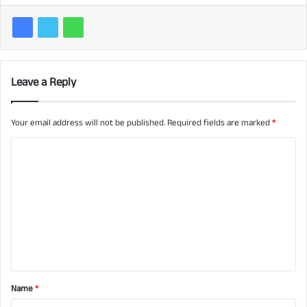
Leave a Reply
Your email address will not be published.
Required fields are marked
*
C
o
m
m
e
n
t
Name
*
*