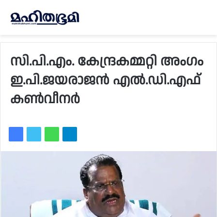
സി.പി.എം. കേന്ദ്രകമ്മറ്റി അംഗം
ഇ.പി.ജയരാജന്‍ എല്‍.ഡി.എഫ്
കണ്‍വീനര്‍