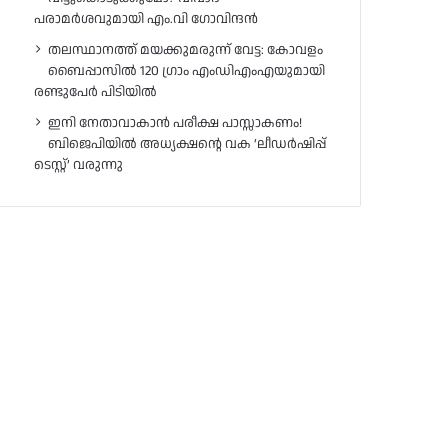
പരാമർശവുമായി എം.വി ഗോവിന്ദൻ
തലസ്ഥാനത്ത് മയക്കുമരുന്ന് വേട്ട: കോവളം
ബൈപ്പാസിൽ 120 ഗ്രാം എംഡിഎംഎയുമായി
രണ്ടുപേർ പിടിയിൽ
ഇനി നേതാവാകാൻ പരീക്ഷ പാസ്സാകണം!
ബിജെപിയിൽ അധ്യക്ഷന്റെ വക ‘ലീഡർഷിപ്പ്
ടെസ്റ്റ്’ വരുന്നു