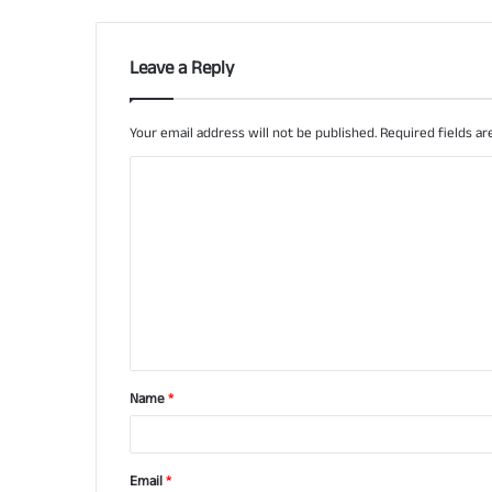
Leave a Reply
Your email address will not be published.
Required fields a
C
o
m
m
e
n
t
Name
*
*
Email
*