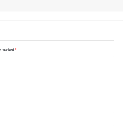
re marked
*