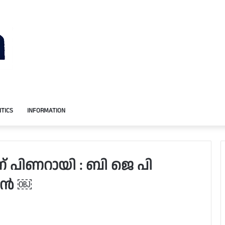
ITICS
INFORMATION
ണ് പിണറായി : ബി ജെ പി
ന്‍ ￼