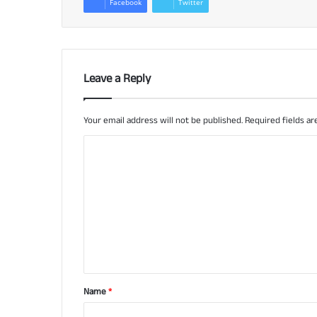
Facebook
Twitter
Leave a Reply
Your email address will not be published.
Required fields a
C
o
m
m
e
n
t
Name
*
*