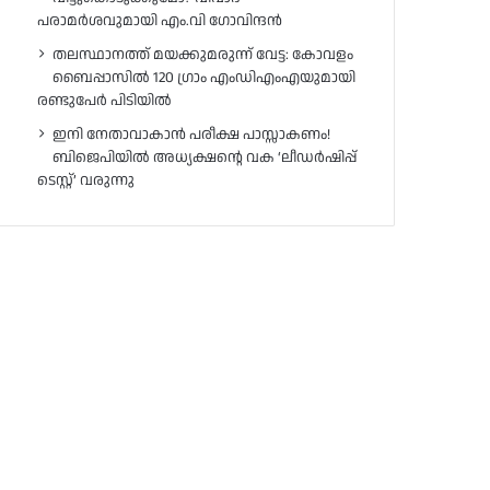
പരാമർശവുമായി എം.വി ഗോവിന്ദൻ
തലസ്ഥാനത്ത് മയക്കുമരുന്ന് വേട്ട: കോവളം
ബൈപ്പാസിൽ 120 ഗ്രാം എംഡിഎംഎയുമായി
രണ്ടുപേർ പിടിയിൽ
ഇനി നേതാവാകാൻ പരീക്ഷ പാസ്സാകണം!
ബിജെപിയിൽ അധ്യക്ഷന്റെ വക ‘ലീഡർഷിപ്പ്
ടെസ്റ്റ്’ വരുന്നു