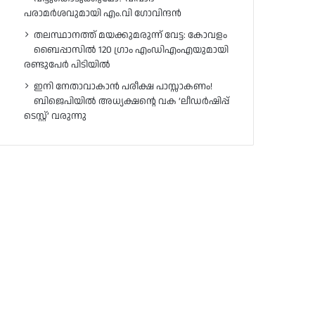
പരാമർശവുമായി എം.വി ഗോവിന്ദൻ
തലസ്ഥാനത്ത് മയക്കുമരുന്ന് വേട്ട: കോവളം
ബൈപ്പാസിൽ 120 ഗ്രാം എംഡിഎംഎയുമായി
രണ്ടുപേർ പിടിയിൽ
ഇനി നേതാവാകാൻ പരീക്ഷ പാസ്സാകണം!
ബിജെപിയിൽ അധ്യക്ഷന്റെ വക ‘ലീഡർഷിപ്പ്
ടെസ്റ്റ്’ വരുന്നു